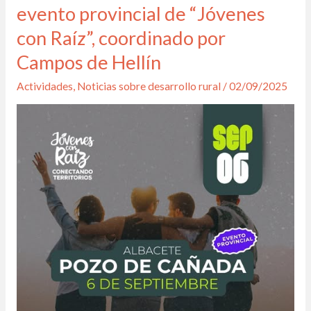
Cañada
evento provincial de “Jóvenes
acogerá
con Raíz”, coordinado por
el
Campos de Hellín
gran
evento
Actividades
,
Noticias sobre desarrollo rural
/
02/09/2025
provincial
de
“Jóvenes
con
Raíz”,
coordinado
por
Campos
de
Hellín