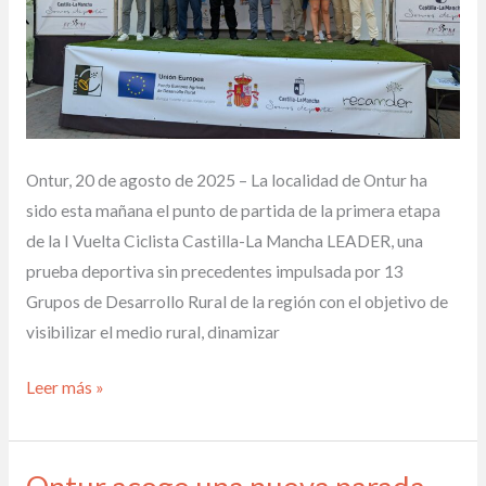
institucional
y
el
compromiso
del
Grupo
Ontur, 20 de agosto de 2025 – La localidad de Ontur ha
de
sido esta mañana el punto de partida de la primera etapa
Acción
de la I Vuelta Ciclista Castilla-La Mancha LEADER, una
Local
prueba deportiva sin precedentes impulsada por 13
Campos
Grupos de Desarrollo Rural de la región con el objetivo de
de
visibilizar el medio rural, dinamizar
Hellín
Leer más »
Ontur