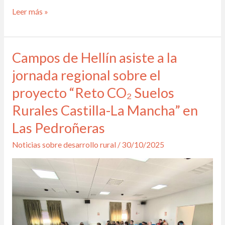
Leer más »
Campos de Hellín asiste a la
Campos
de
jornada regional sobre el
Hellín
proyecto “Reto CO₂ Suelos
asiste
Rurales Castilla-La Mancha” en
a
Las Pedroñeras
la
jornada
Noticias sobre desarrollo rural
/
30/10/2025
regional
sobre
el
proyecto
“Reto
CO₂