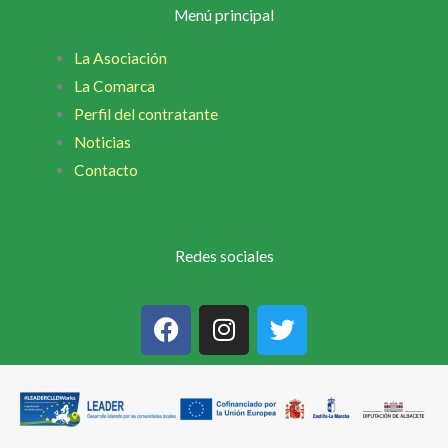
Menú principal
La Asociación
La Comarca
Perfil del contratante
Noticias
Contacto
Redes sociales
F
I
T
a
n
w
c
s
i
e
t
t
b
a
t
o
g
e
o
r
r