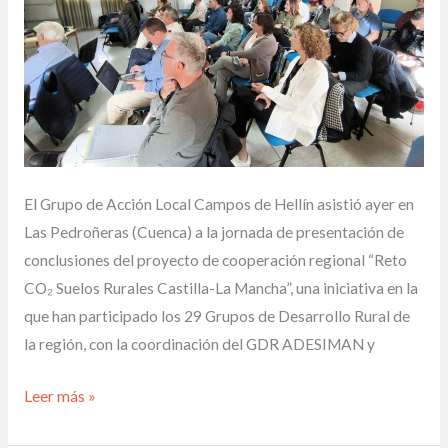
Suelos
Rurales
Castilla-
La
Mancha”
en
Las
El Grupo de Acción Local Campos de Hellín asistió ayer en
Pedroñeras
Las Pedroñeras (Cuenca) a la jornada de presentación de
conclusiones del proyecto de cooperación regional “Reto
CO₂ Suelos Rurales Castilla-La Mancha”, una iniciativa en la
que han participado los 29 Grupos de Desarrollo Rural de
la región, con la coordinación del GDR ADESIMAN y
Leer más »