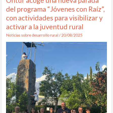
Ontur acoge una nueva parada
acoge
del programa “Jóvenes con Raíz”,
una
con actividades para visibilizar y
nueva
activar a la juventud rural
parada
del
Noticias sobre desarrollo rural
/
20/08/2025
programa
“Jóvenes
con
Raíz”,
con
actividades
para
visibilizar
y
activar
a