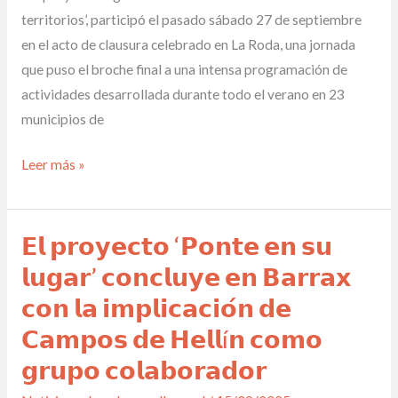
verano
territorios’, participó el pasado sábado 27 de septiembre
conectando
en el acto de clausura celebrado en La Roda, una jornada
juventud
que puso el broche final a una intensa programación de
y
actividades desarrollada durante todo el verano en 23
territorio
municipios de
Leer más »
𝗘𝗹 𝗽𝗿𝗼𝘆𝗲𝗰𝘁𝗼 ‘𝗣𝗼𝗻𝘁𝗲 𝗲𝗻 𝘀𝘂
𝗘𝗹
𝗽𝗿𝗼𝘆𝗲𝗰𝘁𝗼
𝗹𝘂𝗴𝗮𝗿’ 𝗰𝗼𝗻𝗰𝗹𝘂𝘆𝗲 𝗲𝗻 𝗕𝗮𝗿𝗿𝗮𝘅
‘𝗣𝗼𝗻𝘁𝗲
𝗰𝗼𝗻 𝗹𝗮 𝗶𝗺𝗽𝗹𝗶𝗰𝗮𝗰𝗶𝗼́𝗻 𝗱𝗲
𝗲𝗻
𝗖𝗮𝗺𝗽𝗼𝘀 𝗱𝗲 𝗛𝗲𝗹𝗹í𝗻 𝗰𝗼𝗺𝗼
𝘀𝘂
𝗴𝗿𝘂𝗽𝗼 𝗰𝗼𝗹𝗮𝗯𝗼𝗿𝗮𝗱𝗼𝗿
𝗹𝘂𝗴𝗮𝗿’
𝗰𝗼𝗻𝗰𝗹𝘂𝘆𝗲