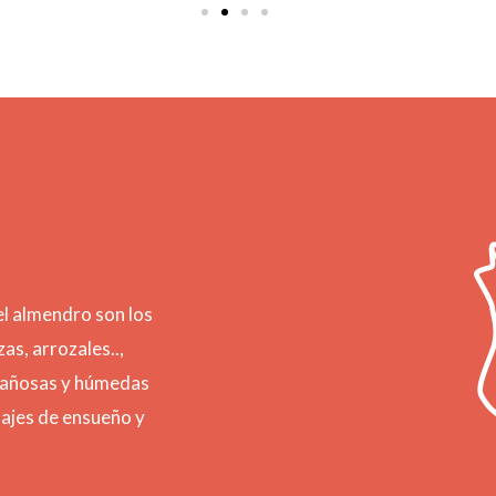
 el almendro son los
zas, arrozales..,
ontañosas y húmedas
sajes de ensueño y