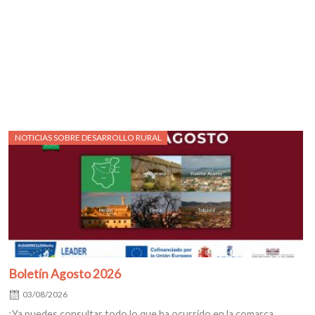
Posted
NOTICIAS SOBRE DESARROLLO RURAL
on
Boletín Agosto 2026
03/08/2026
¡Ya puedes consultar todo lo que ha ocurrido en la comarca