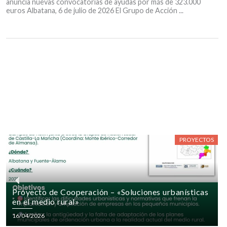
anuncia nuevas convocatorias de ayudas por más de 323.000
euros Albatana, 6 de julio de 2026 El Grupo de Acción ...
PROYECTOS
P
Proyecto de Cooperación – «Soluciones urbanísticas
en el medio rural»
r
Posted
16/04/2026
on