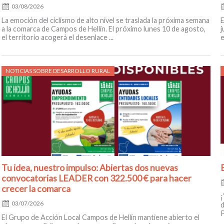
03/08/2026
La emoción del ciclismo de alto nivel se traslada la próxima semana
E
a la comarca de Campos de Hellín. El próximo lunes 10 de agosto,
j
el territorio acogerá el desenlace ...
e
Posted
NOTICIAS SOBRE DESARROLLO RURAL
on
Tu idea, nuestro impulso: Abiertas dos nuevas
convocatorias LEADER con 322.500 € para hacer
crecer la comarca
¡
03/07/2026
d
P
El Grupo de Acción Local Campos de Hellín mantiene abierto el