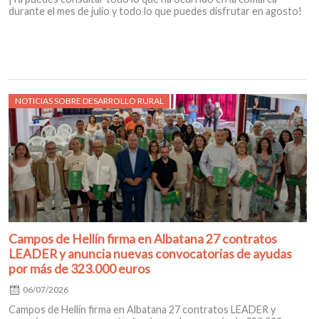
durante el mes de julio y todo lo que puedes disfrutar en agosto!
Posted
NOTICIAS SOBRE DESARROLLO RURAL
on
Campos de Hellín firma en Albatana 27 contratos
LEADER y anuncia nuevas convocatorias de ayudas
por más de 323.000 euros
06/07/2026
Campos de Hellín firma en Albatana 27 contratos LEADER y