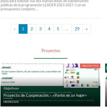
plazo para solicitar sus dos nuevas líneas de subvenciones
públicas de la programación LEADER 2023-2027. Con un
presupuesto conjunto ...
«
1
2
3
4
5
...
29
»
Proyectos
PROYECTOS
Proyecto de Cooperación – «Ponte en su lugar»
Posted
08/04/2026
on