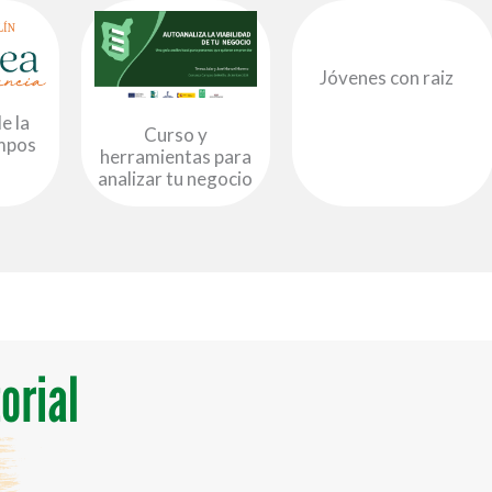
Jóvenes con raiz
e la
Curso y
mpos
herramientas para
n
analizar tu negocio