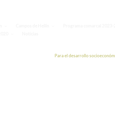
n
Campos de Hellín
Programa comarcal 2023-
2020
Noticias
Bienvenido/a la web de la Asoc
Para el desarrollo socioeconómic