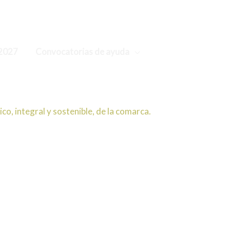
2027
Convocatorias de ayuda
iación Campos de Hellín
o, integral y sostenible, de la comarca.