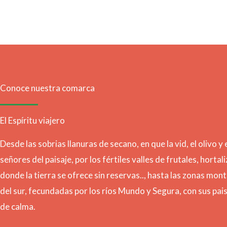
e
v
i
o
Conoce nuestra comarca
u
s
El Espíritu viajero
Desde las sobrias llanuras de secano, en que la vid, el olivo y
señores del paisaje, por los fértiles valles de frutales, hortali
donde la tierra se ofrece sin reservas.., hasta las zonas m
del sur, fecundadas por los ríos Mundo y Segura, con sus pai
de calma.