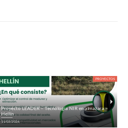
PROYECTOS
N
Proyecto LEADER – Tecnología NIR en almazara –
Hellín
e
Posted
P
11/03/2026
on
o