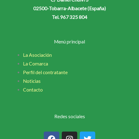
02500-Tobarra-Albacete (España)
Tel. 967 325 804
Menú principal
La Asociación
La Comarca
Perfil del contratante
Noticias
Contacto
Redes sociales
F
I
T
a
n
w