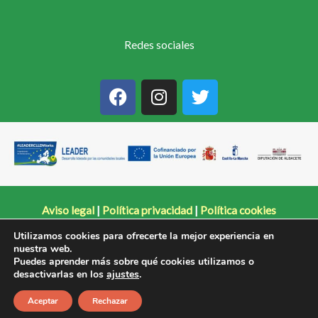
Redes sociales
F
I
T
a
n
w
c
s
i
e
t
t
b
a
t
o
g
e
o
r
r
k
a
Aviso legal
|
Política privacidad
|
Política cookies
m
Utilizamos cookies para ofrecerte la mejor experiencia en
nuestra web.
Copyright © 2026 Campos de Hellín
Puedes aprender más sobre qué cookies utilizamos o
desactivarlas en los
ajustes
.
Diseño web:
Aceptar
Rechazar