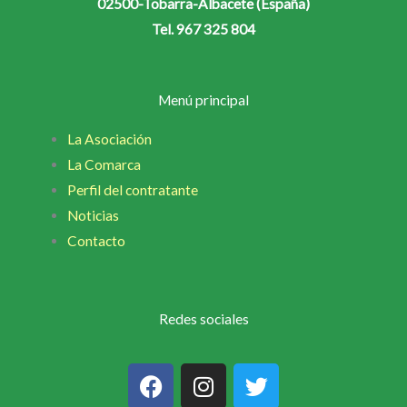
02500-Tobarra-Albacete (España)
Tel. 967 325 804
Menú principal
La Asociación
La Comarca
Perfil del contratante
Noticias
Contacto
Redes sociales
F
I
T
a
n
w
c
s
i