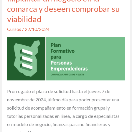
para
comarca y deseen comprobar su
noviembre
viabilidad
un
Cursos
/
22/10/2024
«Plan
Formativo
para
Personas
Emprendedoras»
que
quieran
implantar
Prorrogado el plazo de solicitud hasta el jueves 7 de
un
noviembre de 2024, último día para poder presentar una
negocio
solicitud de acompañamiento en formación grupal y
en
tutorías personalizadas en línea, a cargo de especialistas
la
en modelo de negocio, finanzas para no financieros y
comarca