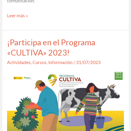
comunicación.
y
deseen
Leer más »
comprobar
su
viabilidad
¡Participa en el Programa
¡Participa
en
«CULTIVA» 2023!
el
Actividades
,
Cursos
,
Información
/
31/07/2023
Programa
«CULTIVA»
2023!