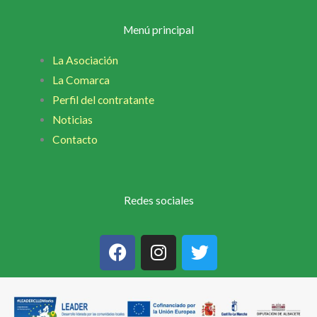
Menú principal
La Asociación
La Comarca
Perfil del contratante
Noticias
Contacto
Redes sociales
F
I
T
a
n
w
c
s
i
e
t
t
b
a
t
o
g
e