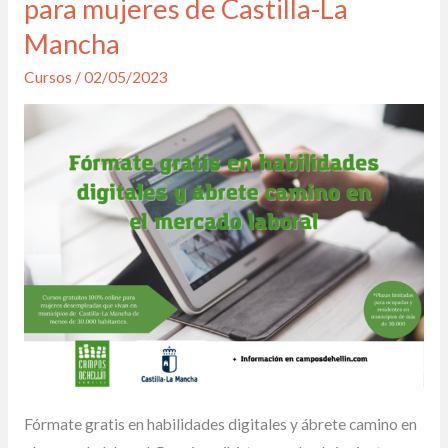
para mujeres de Castilla-La
100%
Mancha
online
Cursos
/
02/05/2023
para
mujeres
de
Castilla-
La
Mancha
Fórmate gratis en habilidades digitales y ábrete camino en