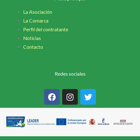
La Asociación
La Comarca
Perfil del contratante
Noticias
Contacto
Redes sociales
F
I
T
a
n
w
c
s
i
e
t
t
b
a
t
o
g
e
o
r
r