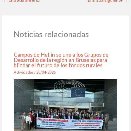
←
Entrada anterior
Entrada siguiente
→
Noticias relacionadas
Campos de Hellín se une a los Grupos de
Desarrollo de la región en Bruselas para
blindar el futuro de los fondos rurales
Actividades
/
20/04/2026