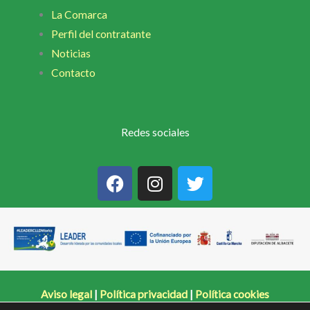
La Comarca
Perfil del contratante
Noticias
Contacto
Redes sociales
F
I
T
a
n
w
c
s
i
e
t
t
b
a
t
o
g
e
o
r
r
k
a
Aviso legal
|
Política privacidad
|
Política cookies
m