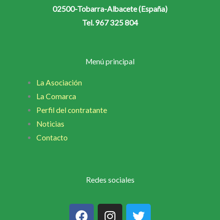
02500-Tobarra-Albacete (España)
Tel. 967 325 804
Menú principal
La Asociación
La Comarca
Perfil del contratante
Noticias
Contacto
Redes sociales
F
I
T
a
n
w