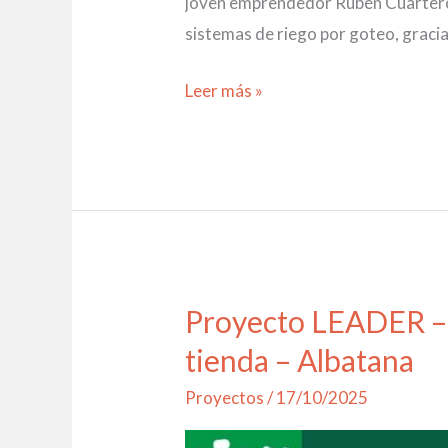
joven emprendedor Rubén Cuartero A
sistemas de riego por goteo, gracia
Leer más »
Proyecto LEADER – A
Proyecto
LEADER
tienda – Albatana
–
Proyectos
/
17/10/2025
Apertura
de