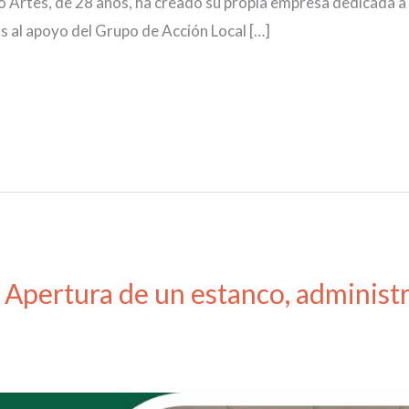
rtes, de 28 años, ha creado su propia empresa dedicada a l
s al apoyo del Grupo de Acción Local […]
pertura de un estanco, administra