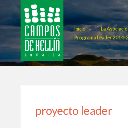
Ir
al
contenido
Inicio
La Asociació
Programa Leader 2014-
proyecto leader