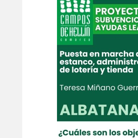
un
estanco,
administración
de
loterías
y
tienda
–
Albatana