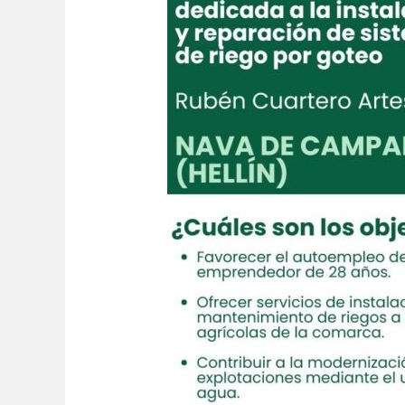
Nava
Campaña
(Hellín)