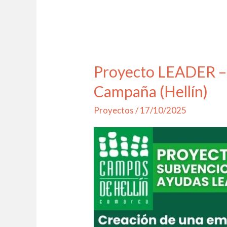
Proyecto LEADER – 
Proyecto
LEADER
Campaña (Hellín)
–
Proyectos
/
17/10/2025
Puesta
en
marcha
de
empresa
de
riegos
–