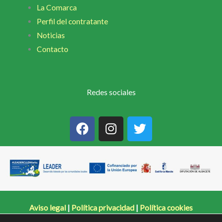
La Comarca
Perfil del contratante
Noticias
Contacto
Redes sociales
F
I
T
a
n
w
c
s
i
e
t
t
b
a
t
o
g
e
o
r
r
k
a
Aviso legal
|
Política privacidad
|
Política cookies
m