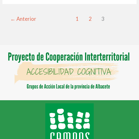
←
Anterior
1
2
3