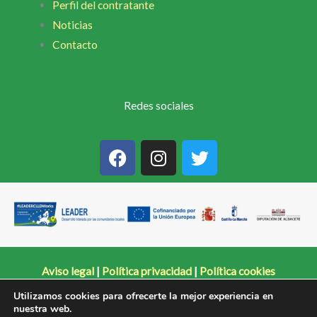
Perfil del contratante
Noticias
Contacto
Redes sociales
F
I
T
a
n
w
c
s
i
e
t
t
b
a
t
o
g
e
o
r
r
k
a
Aviso legal
|
Política privacidad
|
Política cookies
m
Utilizamos cookies para ofrecerte la mejor experiencia en
nuestra web.
Copyright © 2026 Campos de Hellín