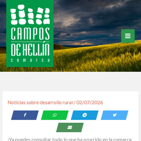
Ir
al
contenido
Noticias sobre desarrollo rural
/
02/07/2026
¡Ya puedes consultar todo lo que ha ocurrido en la comarca