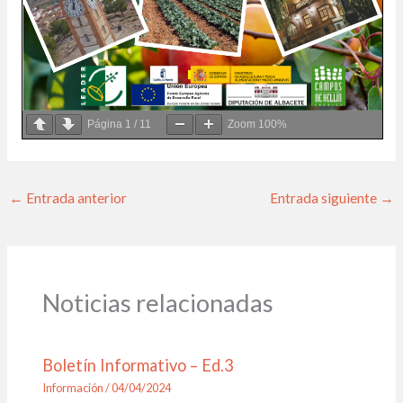
Página
1
/
11
Zoom
100%
←
Entrada anterior
Entrada siguiente
→
Noticias relacionadas
Boletín Informativo – Ed.3
Información
/
04/04/2024