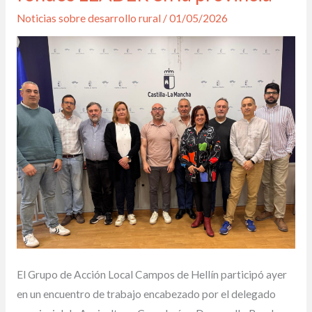
con
Noticias sobre desarrollo rural
/
01/05/2026
la
Delegación
de
Agricultura
para
coordinar
el
impulso
de
los
fondos
LEADER
en
El Grupo de Acción Local Campos de Hellín participó ayer
la
en un encuentro de trabajo encabezado por el delegado
provincia