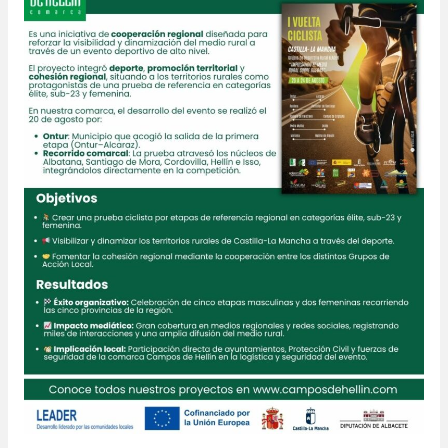
La
Mancha
LEADER»