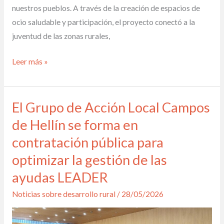
nuestros pueblos. A través de la creación de espacios de
ocio saludable y participación, el proyecto conectó a la
juventud de las zonas rurales,
Leer más »
El Grupo de Acción Local Campos
El
Grupo
de Hellín se forma en
de
contratación pública para
Acción
optimizar la gestión de las
Local
ayudas LEADER
Campos
de
Noticias sobre desarrollo rural
/
28/05/2026
Hellín
se