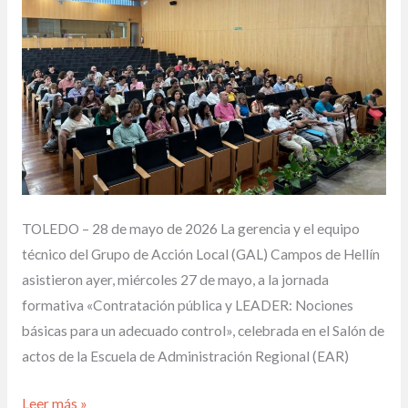
forma
en
contratación
pública
para
optimizar
la
gestión
de
TOLEDO – 28 de mayo de 2026 La gerencia y el equipo
las
técnico del Grupo de Acción Local (GAL) Campos de Hellín
ayudas
asistieron ayer, miércoles 27 de mayo, a la jornada
LEADER
formativa «Contratación pública y LEADER: Nociones
básicas para un adecuado control», celebrada en el Salón de
actos de la Escuela de Administración Regional (EAR)
Leer más »