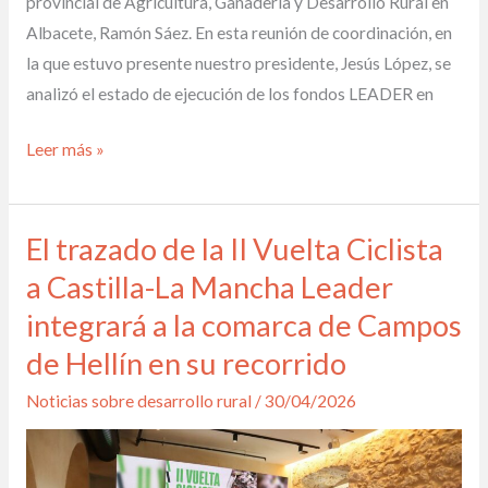
provincial de Agricultura, Ganadería y Desarrollo Rural en
Albacete, Ramón Sáez. En esta reunión de coordinación, en
la que estuvo presente nuestro presidente, Jesús López, se
analizó el estado de ejecución de los fondos LEADER en
Leer más »
El trazado de la II Vuelta Ciclista
El
trazado
a Castilla-La Mancha Leader
de
integrará a la comarca de Campos
la
de Hellín en su recorrido
II
Vuelta
Noticias sobre desarrollo rural
/
30/04/2026
Ciclista
a