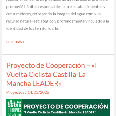
promovió hábitos responsables entre establecimientos y
consumidores, reforzando la imagen del agua como un
recurso natural estratégico y profundamente vinculado a la
identidad de los territorios. En
Leer más »
Proyecto de Cooperación – «I
Proyecto
de
Vuelta Ciclista Castilla-La
Cooperación
Mancha LEADER»
–
Proyectos
/
14/05/2026
«I
Vuelta
Ciclista
Castilla-