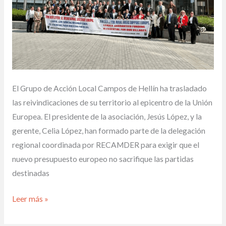
modelo
LEADER
frente
a
los
recortes
El Grupo de Acción Local Campos de Hellín ha trasladado
de
las reivindicaciones de su territorio al epicentro de la Unión
la
Europea. El presidente de la asociación, Jesús López, y la
PAC
gerente, Celia López, han formado parte de la delegación
regional coordinada por RECAMDER para exigir que el
nuevo presupuesto europeo no sacrifique las partidas
destinadas
Leer más »