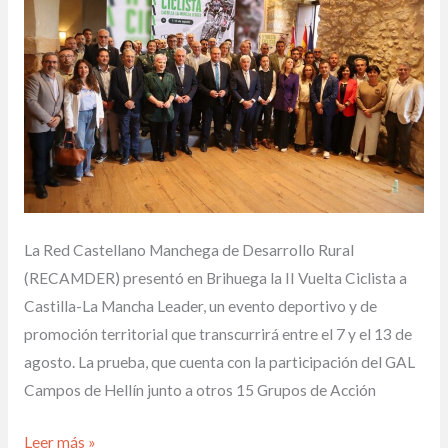
Castilla-
La
Mancha
Leader
integrará
a
la
comarca
de
La Red Castellano Manchega de Desarrollo Rural
Campos
(RECAMDER) presentó en Brihuega la II Vuelta Ciclista a
de
Castilla-La Mancha Leader, un evento deportivo y de
Hellín
promoción territorial que transcurrirá entre el 7 y el 13 de
en
agosto. La prueba, que cuenta con la participación del GAL
su
Campos de Hellín junto a otros 15 Grupos de Acción
recorrido
Leer más »