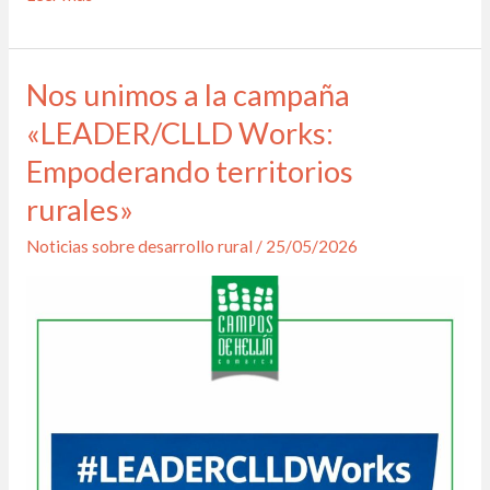
Nos unimos a la campaña
Nos
unimos
«LEADER/CLLD Works:
a
Empoderando territorios
la
rurales»
campaña
«LEADER/CLLD
Noticias sobre desarrollo rural
/
25/05/2026
Works:
Empoderando
territorios
rurales»