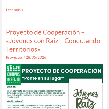
Leer más »
Proyecto de Cooperación –
Proyecto
de
«Jóvenes con Raíz – Conectando
Cooperación
Territorios»
–
Proyectos
/
28/05/2026
«Jóvenes
con
Raíz
–
Conectando
Territorios»