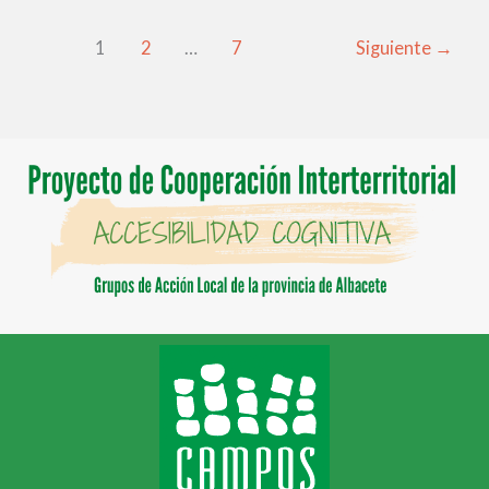
1
2
…
7
Siguiente
→